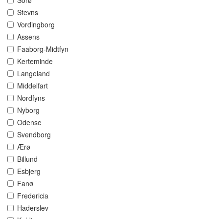
Sorø
Stevns
Vordingborg
Assens
Faaborg-Midtfyn
Kerteminde
Langeland
Middelfart
Nordfyns
Nyborg
Odense
Svendborg
Ærø
Billund
Esbjerg
Fanø
Fredericia
Haderslev