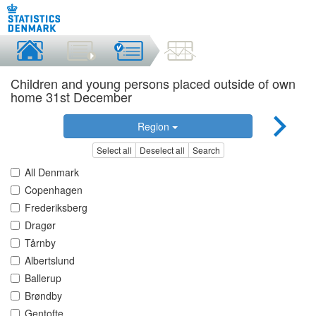
Children and young persons placed outside of own
home 31st December
Region
Select all
Deselect all
Search
All Denmark
Copenhagen
Frederiksberg
Dragør
Tårnby
Albertslund
Ballerup
Brøndby
Gentofte