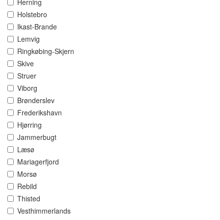
Herning
Holstebro
Ikast-Brande
Lemvig
Ringkøbing-Skjern
Skive
Struer
Viborg
Brønderslev
Frederikshavn
Hjørring
Jammerbugt
Læsø
Mariagerfjord
Morsø
Rebild
Thisted
Vesthimmerlands