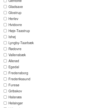
Gentofte
Gladsaxe
Glostrup
Herlev
Hvidovre
Høje-Taastrup
Ishøj
Lyngby-Taarbæk
Rødovre
Vallensbæk
Allerød
Egedal
Fredensborg
Frederikssund
Furesø
Gribskov
Halsnæs
Helsingør