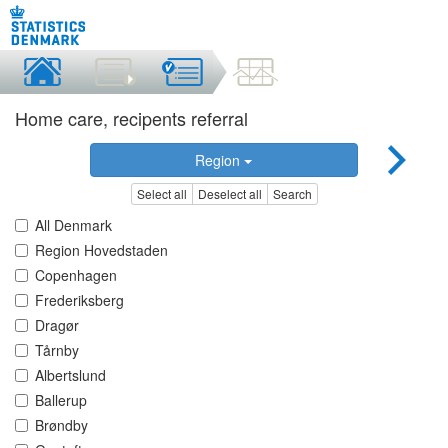
Home care, recipents referral
Region
Select all
Deselect all
Search
All Denmark
Region Hovedstaden
Copenhagen
Frederiksberg
Dragør
Tårnby
Albertslund
Ballerup
Brøndby