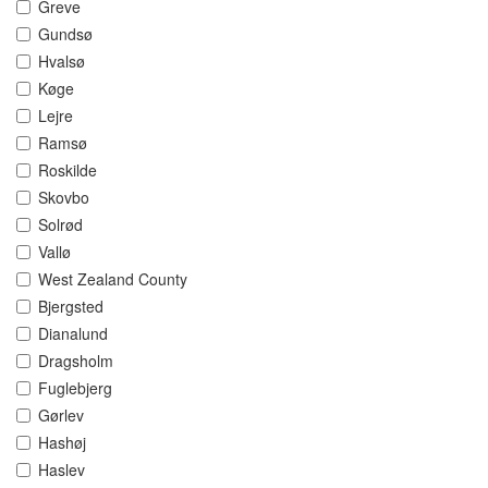
Greve
Gundsø
Hvalsø
Køge
Lejre
Ramsø
Roskilde
Skovbo
Solrød
Vallø
West Zealand County
Bjergsted
Dianalund
Dragsholm
Fuglebjerg
Gørlev
Hashøj
Haslev