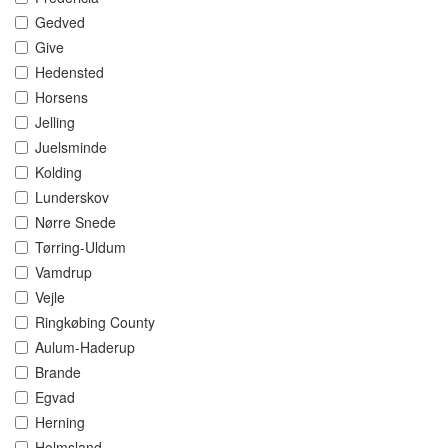
Gedved
Give
Hedensted
Horsens
Jelling
Juelsminde
Kolding
Lunderskov
Nørre Snede
Tørring-Uldum
Vamdrup
Vejle
Ringkøbing County
Aulum-Haderup
Brande
Egvad
Herning
Holmsland