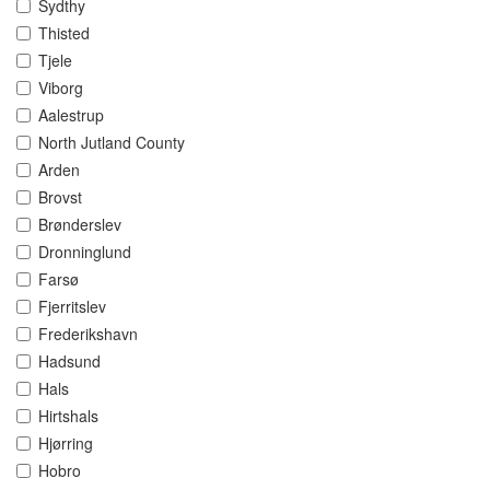
Sydthy
Thisted
Tjele
Viborg
Aalestrup
North Jutland County
Arden
Brovst
Brønderslev
Dronninglund
Farsø
Fjerritslev
Frederikshavn
Hadsund
Hals
Hirtshals
Hjørring
Hobro