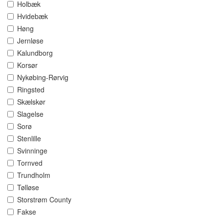
Holbæk
Hvidebæk
Høng
Jernløse
Kalundborg
Korsør
Nykøbing-Rørvig
Ringsted
Skælskør
Slagelse
Sorø
Stenlille
Svinninge
Tornved
Trundholm
Tølløse
Storstrøm County
Fakse