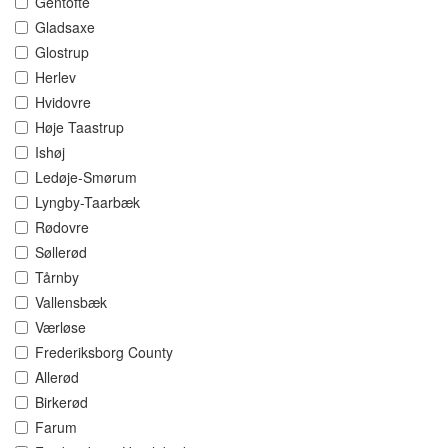
Gentofte
Gladsaxe
Glostrup
Herlev
Hvidovre
Høje Taastrup
Ishøj
Ledøje-Smørum
Lyngby-Taarbæk
Rødovre
Søllerød
Tårnby
Vallensbæk
Værløse
Frederiksborg County
Allerød
Birkerød
Farum