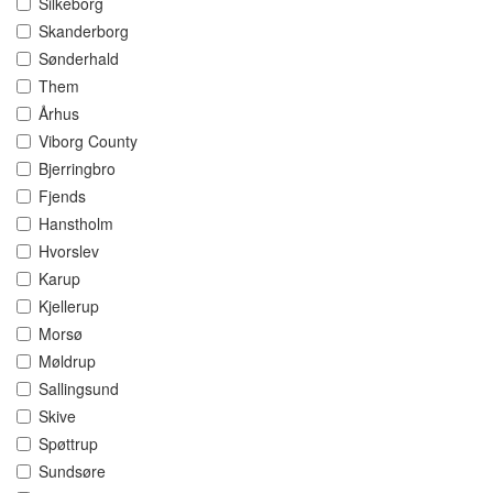
Silkeborg
Skanderborg
Sønderhald
Them
Århus
Viborg County
Bjerringbro
Fjends
Hanstholm
Hvorslev
Karup
Kjellerup
Morsø
Møldrup
Sallingsund
Skive
Spøttrup
Sundsøre