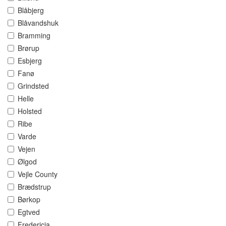
Blåbjerg
Blåvandshuk
Bramming
Brørup
Esbjerg
Fanø
Grindsted
Helle
Holsted
Ribe
Varde
Vejen
Ølgod
Vejle County
Brædstrup
Børkop
Egtved
Fredericia