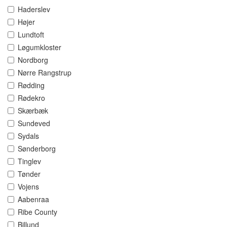
Haderslev
Højer
Lundtoft
Løgumkloster
Nordborg
Nørre Rangstrup
Rødding
Rødekro
Skærbæk
Sundeved
Sydals
Sønderborg
Tinglev
Tønder
Vojens
Aabenraa
Ribe County
Billund