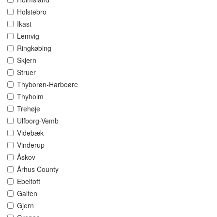
Holstebro
Ikast
Lemvig
Ringkøbing
Skjern
Struer
Thyborøn-Harboøre
Thyholm
Trehøje
Ulfborg-Vemb
Videbæk
Vinderup
Åskov
Århus County
Ebeltoft
Galten
Gjern