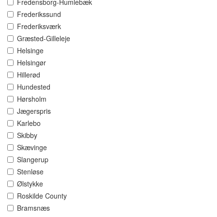
Fredensborg-Humlebæk
Frederikssund
Frederiksværk
Græsted-Gilleleje
Helsinge
Helsingør
Hillerød
Hundested
Hørsholm
Jægerspris
Karlebo
Skibby
Skævinge
Slangerup
Stenløse
Ølstykke
Roskilde County
Bramsnæs