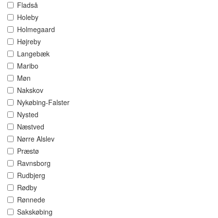
Fladså
Holeby
Holmegaard
Højreby
Langebæk
Maribo
Møn
Nakskov
Nykøbing-Falster
Nysted
Næstved
Nørre Alslev
Præstø
Ravnsborg
Rudbjerg
Rødby
Rønnede
Sakskøbing