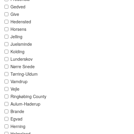
Gedved
Give
Hedensted
Horsens
Jelling
Juelsminde
Kolding
Lunderskov
Nørre Snede
Tørring-Uldum
Vamdrup
Vejle
Ringkøbing County
Aulum-Haderup
Brande
Egvad
Herning
Holmsland