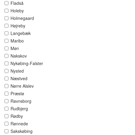
Fladså
Holeby
Holmegaard
Højreby
Langebæk
Maribo
Møn
Nakskov
Nykøbing-Falster
Nysted
Næstved
Nørre Alslev
Præstø
Ravnsborg
Rudbjerg
Rødby
Rønnede
Sakskøbing