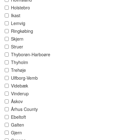
Holstebro
Ikast
Lemvig
Ringkøbing
Skjern
Struer
Thyborøn-Harboøre
Thyholm
Trehøje
Ulfborg-Vemb
Videbæk
Vinderup
Åskov
Århus County
Ebeltoft
Galten
Gjern