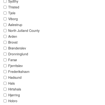
Sydthy
Thisted
Tjele
Viborg
Aalestrup
North Jutland County
Arden
Brovst
Brønderslev
Dronninglund
Farsø
Fjerritslev
Frederikshavn
Hadsund
Hals
Hirtshals
Hjørring
Hobro