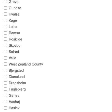
Greve
Gundsø
Hvalsø
Køge
Lejre
Ramsø
Roskilde
Skovbo
Solrød
Vallø
West Zealand County
Bjergsted
Dianalund
Dragsholm
Fuglebjerg
Gørlev
Hashøj
Haslev