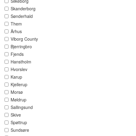
Silkeborg
Skanderborg
Sønderhald
Them
Århus
Viborg County
Bjerringbro
Fjends
Hanstholm
Hvorslev
Karup
Kjellerup
Morsø
Møldrup
Sallingsund
Skive
Spøttrup
Sundsøre