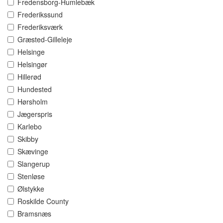
Fredensborg-Humlebæk
Frederikssund
Frederiksværk
Græsted-Gilleleje
Helsinge
Helsingør
Hillerød
Hundested
Hørsholm
Jægerspris
Karlebo
Skibby
Skævinge
Slangerup
Stenløse
Ølstykke
Roskilde County
Bramsnæs