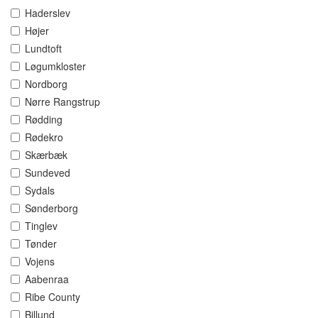
Haderslev
Højer
Lundtoft
Løgumkloster
Nordborg
Nørre Rangstrup
Rødding
Rødekro
Skærbæk
Sundeved
Sydals
Sønderborg
Tinglev
Tønder
Vojens
Aabenraa
Ribe County
Billund