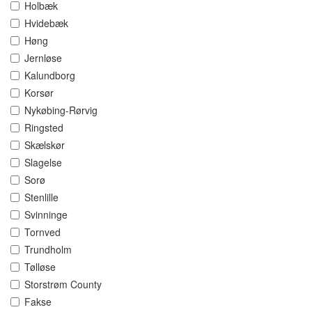
Holbæk
Hvidebæk
Høng
Jernløse
Kalundborg
Korsør
Nykøbing-Rørvig
Ringsted
Skælskør
Slagelse
Sorø
Stenlille
Svinninge
Tornved
Trundholm
Tølløse
Storstrøm County
Fakse