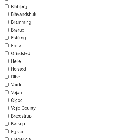
Blåbjerg
Blåvandshuk
Bramming
Brørup
Esbjerg
Fanø
Grindsted
Helle
Holsted
Ribe
Varde
Vejen
Ølgod
Vejle County
Brædstrup
Børkop
Egtved
Fredericia