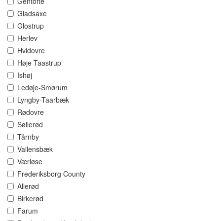
Gentofte
Gladsaxe
Glostrup
Herlev
Hvidovre
Høje Taastrup
Ishøj
Ledøje-Smørum
Lyngby-Taarbæk
Rødovre
Søllerød
Tårnby
Vallensbæk
Værløse
Frederiksborg County
Allerød
Birkerød
Farum