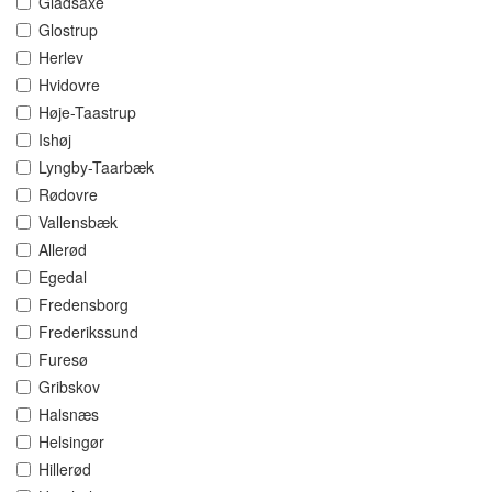
Gladsaxe
Glostrup
Herlev
Hvidovre
Høje-Taastrup
Ishøj
Lyngby-Taarbæk
Rødovre
Vallensbæk
Allerød
Egedal
Fredensborg
Frederikssund
Furesø
Gribskov
Halsnæs
Helsingør
Hillerød