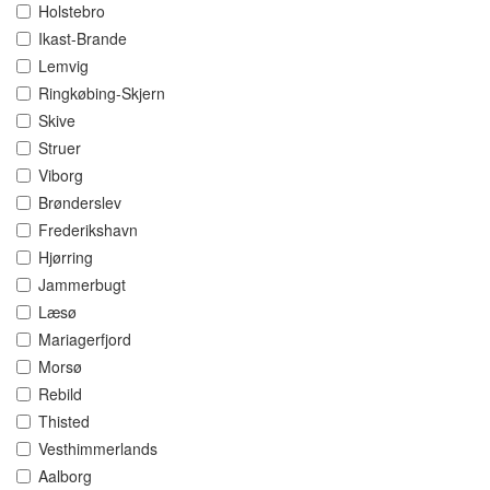
Holstebro
Ikast-Brande
Lemvig
Ringkøbing-Skjern
Skive
Struer
Viborg
Brønderslev
Frederikshavn
Hjørring
Jammerbugt
Læsø
Mariagerfjord
Morsø
Rebild
Thisted
Vesthimmerlands
Aalborg