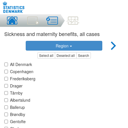
Sickness and maternity benefits, all cases
Region
Select all
Deselect all
Search
All Denmark
Copenhagen
Frederiksberg
Dragør
Tårnby
Albertslund
Ballerup
Brøndby
Gentofte