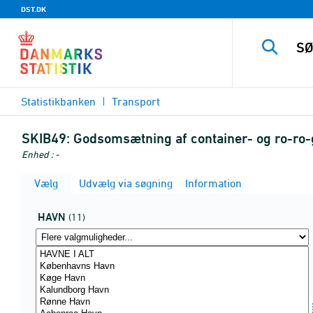
DST.DK
Statistikbanken
Transport
SKIB49:
Godsomsætning af container- og ro-ro-g
Enhed : -
Vælg
Udvælg via søgning
Information
HAVN
(11)