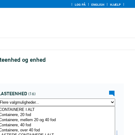
LOG PÅ
ENGLISH
HJÆLP
steenhed og enhed
LASTEENHED
(16)