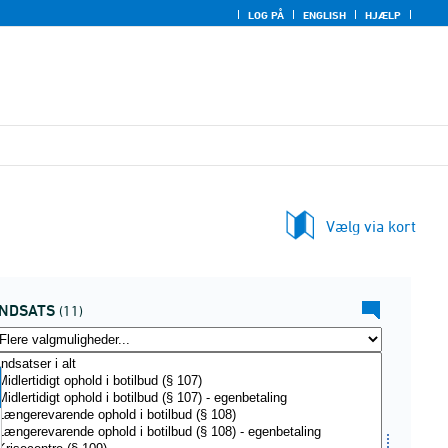
LOG PÅ
ENGLISH
HJÆLP
Vælg via kort
INDSATS
(11)