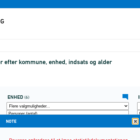
er efter kommune, enhed, indsats og alder
ENHED
(6)
NOTE
Brugere opfordres til at læse statistikdokumentationen