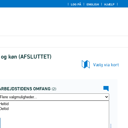
LOG PÅ
ENGLISH
HJÆLP
r og køn (AFSLUTTET)
Vælg via kort
ARBEJDSTIDENS OMFANG
(2)