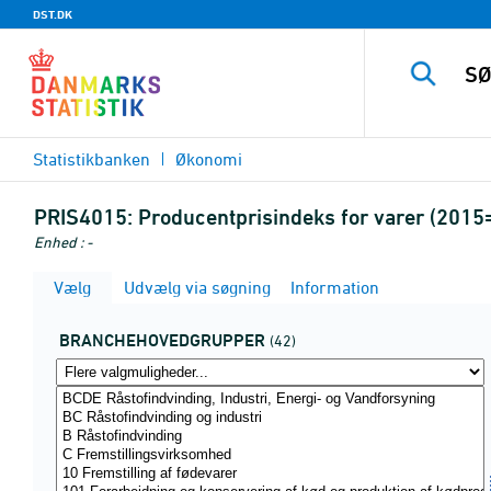
DST.DK
Statistikbanken
Økonomi
PRIS4015:
Producentprisindeks for varer (201
Enhed : -
Vælg
Udvælg via søgning
Information
BRANCHEHOVEDGRUPPER
(42)