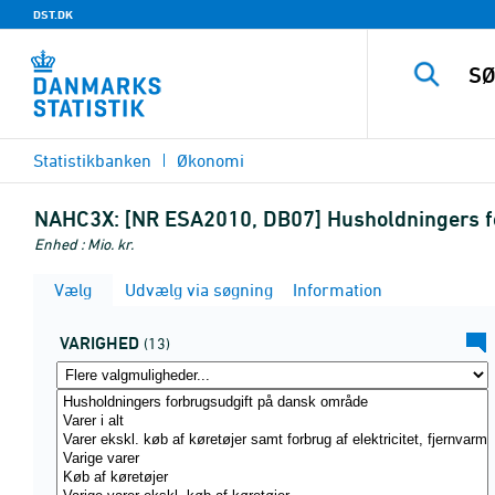
DST.DK
Statistikbanken
Økonomi
NAHC3X:
[NR ESA2010, DB07] Husholdningers fo
Enhed : Mio. kr.
Vælg
Udvælg via søgning
Information
VARIGHED
(13)