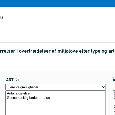
relser i overtrædelser af miljølove efter type og a
ART
(2)