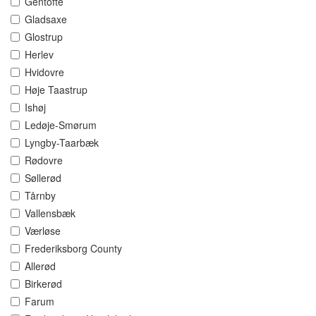
Gentofte
Gladsaxe
Glostrup
Herlev
Hvidovre
Høje Taastrup
Ishøj
Ledøje-Smørum
Lyngby-Taarbæk
Rødovre
Søllerød
Tårnby
Vallensbæk
Værløse
Frederiksborg County
Allerød
Birkerød
Farum