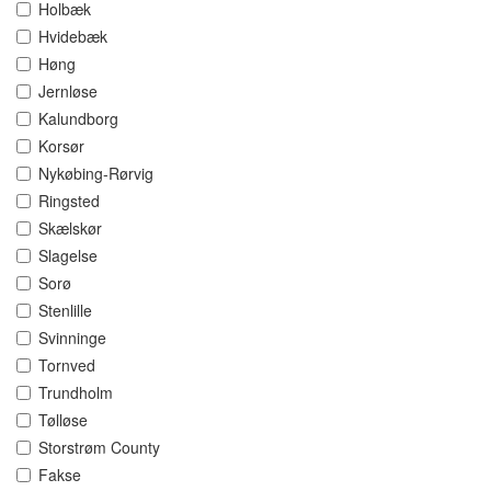
Holbæk
Hvidebæk
Høng
Jernløse
Kalundborg
Korsør
Nykøbing-Rørvig
Ringsted
Skælskør
Slagelse
Sorø
Stenlille
Svinninge
Tornved
Trundholm
Tølløse
Storstrøm County
Fakse