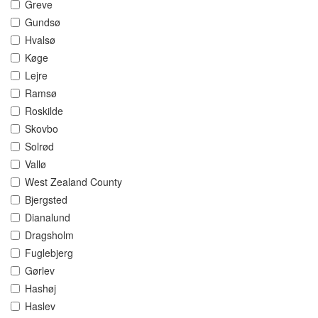
Greve
Gundsø
Hvalsø
Køge
Lejre
Ramsø
Roskilde
Skovbo
Solrød
Vallø
West Zealand County
Bjergsted
Dianalund
Dragsholm
Fuglebjerg
Gørlev
Hashøj
Haslev