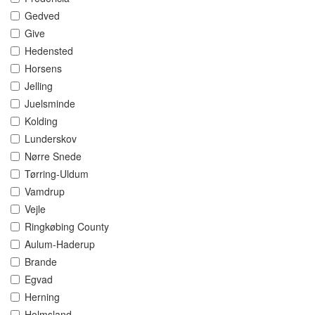
Gedved
Give
Hedensted
Horsens
Jelling
Juelsminde
Kolding
Lunderskov
Nørre Snede
Tørring-Uldum
Vamdrup
Vejle
Ringkøbing County
Aulum-Haderup
Brande
Egvad
Herning
Holmsland