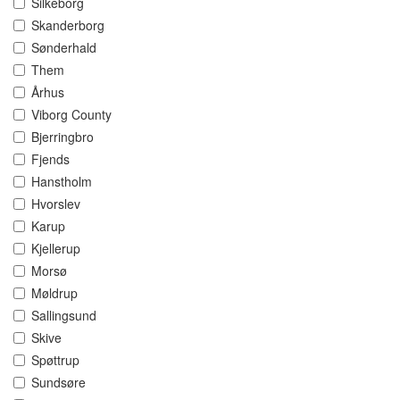
Silkeborg
Skanderborg
Sønderhald
Them
Århus
Viborg County
Bjerringbro
Fjends
Hanstholm
Hvorslev
Karup
Kjellerup
Morsø
Møldrup
Sallingsund
Skive
Spøttrup
Sundsøre