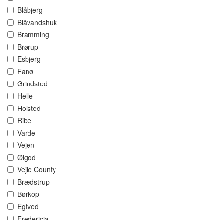
Blåbjerg
Blåvandshuk
Bramming
Brørup
Esbjerg
Fanø
Grindsted
Helle
Holsted
Ribe
Varde
Vejen
Ølgod
Vejle County
Brædstrup
Børkop
Egtved
Fredericia