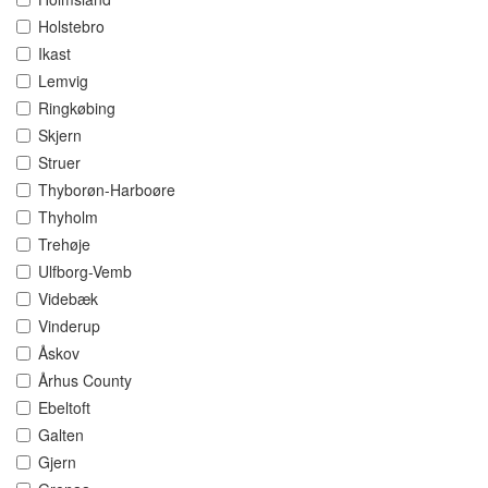
Holstebro
Ikast
Lemvig
Ringkøbing
Skjern
Struer
Thyborøn-Harboøre
Thyholm
Trehøje
Ulfborg-Vemb
Videbæk
Vinderup
Åskov
Århus County
Ebeltoft
Galten
Gjern