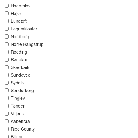
Haderslev
Højer
Lundtoft
Løgumkloster
Nordborg
Nørre Rangstrup
Rødding
Rødekro
Skærbæk
Sundeved
Sydals
Sønderborg
Tinglev
Tønder
Vojens
Aabenraa
Ribe County
Billund