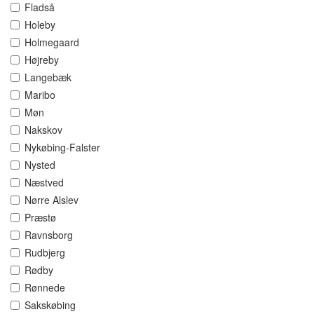
Fladså
Holeby
Holmegaard
Højreby
Langebæk
Maribo
Møn
Nakskov
Nykøbing-Falster
Nysted
Næstved
Nørre Alslev
Præstø
Ravnsborg
Rudbjerg
Rødby
Rønnede
Sakskøbing