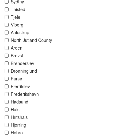
Sydthy
Thisted
Tjele
Viborg
Aalestrup
North Jutland County
Arden
Brovst
Brønderslev
Dronninglund
Farsø
Fjerritslev
Frederikshavn
Hadsund
Hals
Hirtshals
Hjørring
Hobro