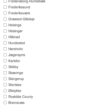
Fredensborg-Humlebæk
Frederikssund
Frederiksværk
Græsted-Gilleleje
Helsinge
Helsingør
Hillerød
Hundested
Hørsholm
Jægerspris
Karlebo
Skibby
Skævinge
Slangerup
Stenløse
Ølstykke
Roskilde County
Bramsnæs