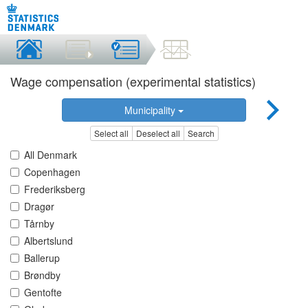
Wage compensation (experimental statistics)
Municipality
Select all
Deselect all
Search
All Denmark
Copenhagen
Frederiksberg
Dragør
Tårnby
Albertslund
Ballerup
Brøndby
Gentofte