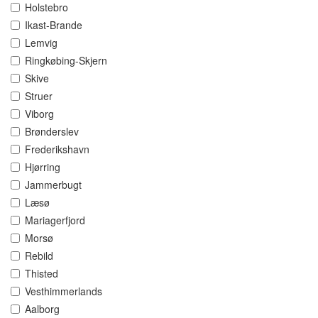
Holstebro
Ikast-Brande
Lemvig
Ringkøbing-Skjern
Skive
Struer
Viborg
Brønderslev
Frederikshavn
Hjørring
Jammerbugt
Læsø
Mariagerfjord
Morsø
Rebild
Thisted
Vesthimmerlands
Aalborg