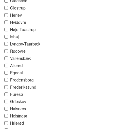
Gladsaxe
Glostrup
Herlev
Hvidovre
Høje-Taastrup
Ishøj
Lyngby-Taarbæk
Rødovre
Vallensbæk
Allerød
Egedal
Fredensborg
Frederikssund
Furesø
Gribskov
Halsnæs
Helsingør
Hillerød