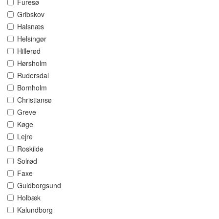
Furesø
Gribskov
Halsnæs
Helsingør
Hillerød
Hørsholm
Rudersdal
Bornholm
Christiansø
Greve
Køge
Lejre
Roskilde
Solrød
Faxe
Guldborgsund
Holbæk
Kalundborg