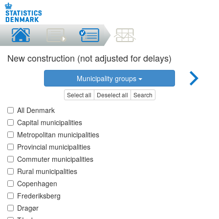
New construction (not adjusted for delays)
Municipality groups
Select all
Deselect all
Search
All Denmark
Capital municipalities
Metropolitan municipalities
Provincial municipalities
Commuter municipalities
Rural municipalities
Copenhagen
Frederiksberg
Dragør