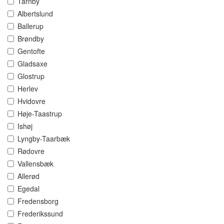
Tårnby
Albertslund
Ballerup
Brøndby
Gentofte
Gladsaxe
Glostrup
Herlev
Hvidovre
Høje-Taastrup
Ishøj
Lyngby-Taarbæk
Rødovre
Vallensbæk
Allerød
Egedal
Fredensborg
Frederikssund