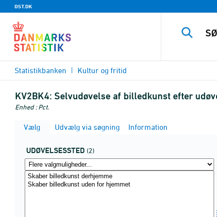
DST.DK
Statistikbanken
Kultur og fritid
KV2BK4:
Selvudøvelse af billedkunst efter udøv
Enhed : Pct.
Vælg
Udvælg via søgning
Information
UDØVELSESSTED
(2)