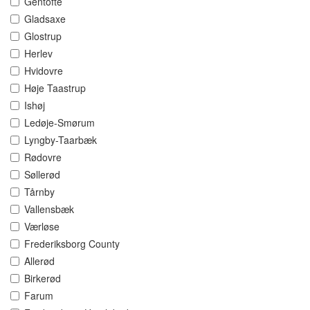
Gentofte
Gladsaxe
Glostrup
Herlev
Hvidovre
Høje Taastrup
Ishøj
Ledøje-Smørum
Lyngby-Taarbæk
Rødovre
Søllerød
Tårnby
Vallensbæk
Værløse
Frederiksborg County
Allerød
Birkerød
Farum