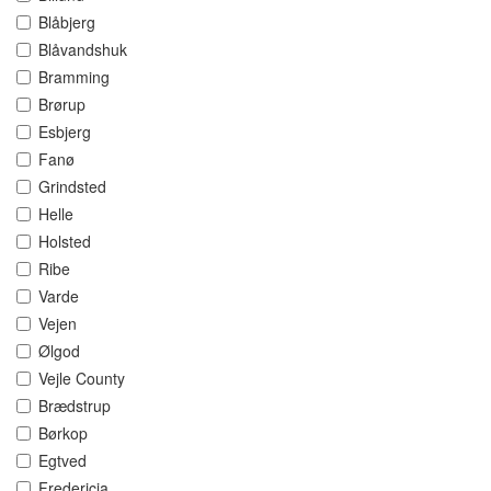
Blåbjerg
Blåvandshuk
Bramming
Brørup
Esbjerg
Fanø
Grindsted
Helle
Holsted
Ribe
Varde
Vejen
Ølgod
Vejle County
Brædstrup
Børkop
Egtved
Fredericia