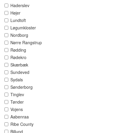
Haderslev
Højer
Lundtoft
Løgumkloster
Nordborg
Nørre Rangstrup
Rødding
Rødekro
Skærbæk
Sundeved
Sydals
Sønderborg
Tinglev
Tønder
Vojens
Aabenraa
Ribe County
Billund