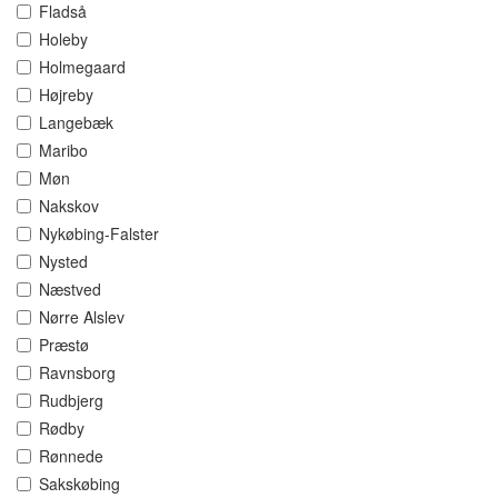
Fladså
Holeby
Holmegaard
Højreby
Langebæk
Maribo
Møn
Nakskov
Nykøbing-Falster
Nysted
Næstved
Nørre Alslev
Præstø
Ravnsborg
Rudbjerg
Rødby
Rønnede
Sakskøbing