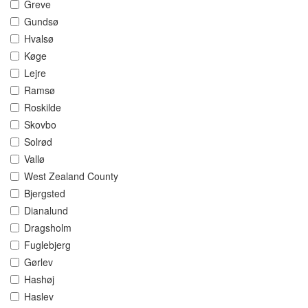
Greve
Gundsø
Hvalsø
Køge
Lejre
Ramsø
Roskilde
Skovbo
Solrød
Vallø
West Zealand County
Bjergsted
Dianalund
Dragsholm
Fuglebjerg
Gørlev
Hashøj
Haslev