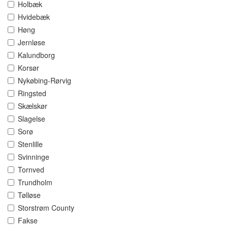
Holbæk
Hvidebæk
Høng
Jernløse
Kalundborg
Korsør
Nykøbing-Rørvig
Ringsted
Skælskør
Slagelse
Sorø
Stenlille
Svinninge
Tornved
Trundholm
Tølløse
Storstrøm County
Fakse