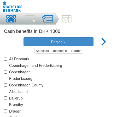
Cash benefits in DKK 1000
Region
Select all
Deselect all
Search
All Denmark
Copenhagen and Frederiksberg
Copenhagen
Frederiksberg
Copenhagen County
Albertslund
Ballerup
Brøndby
Dragør