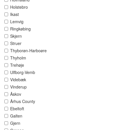
Holstebro
Ikast
Lemvig
Ringkøbing
Skjern
Struer
Thyborøn-Harboøre
Thyholm
Trehøje
Ulfborg-Vemb
Videbæk
Vinderup
Åskov
Århus County
Ebeltoft
Galten
Gjern