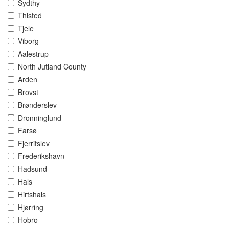
Sydthy
Thisted
Tjele
Viborg
Aalestrup
North Jutland County
Arden
Brovst
Brønderslev
Dronninglund
Farsø
Fjerritslev
Frederikshavn
Hadsund
Hals
Hirtshals
Hjørring
Hobro