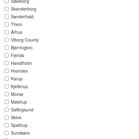
Silkeborg
Skanderborg
Sønderhald
Them
Århus
Viborg County
Bjerringbro
Fjends
Hanstholm
Hvorslev
Karup
Kjellerup
Morsø
Møldrup
Sallingsund
Skive
Spøttrup
Sundsøre