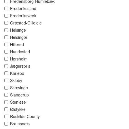
Fredensborg-Humlebæk
Frederikssund
Frederiksværk
Græsted-Gilleleje
Helsinge
Helsingør
Hillerød
Hundested
Hørsholm
Jægerspris
Karlebo
Skibby
Skævinge
Slangerup
Stenløse
Ølstykke
Roskilde County
Bramsnæs