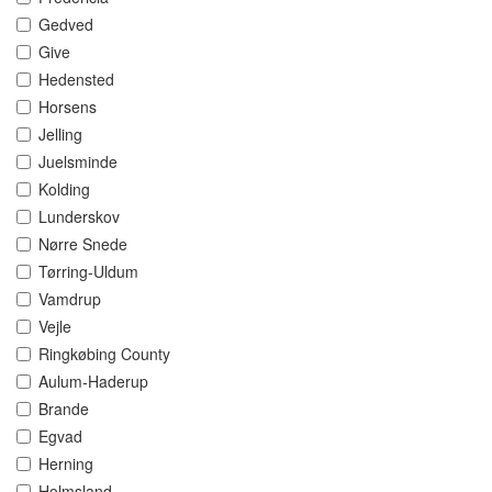
Gedved
Give
Hedensted
Horsens
Jelling
Juelsminde
Kolding
Lunderskov
Nørre Snede
Tørring-Uldum
Vamdrup
Vejle
Ringkøbing County
Aulum-Haderup
Brande
Egvad
Herning
Holmsland