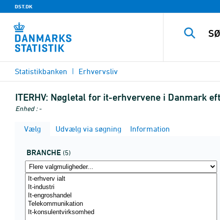
DST.DK
Statistikbanken
Erhvervsliv
ITERHV:
Nøgletal for it-erhvervene i Danmark e
Enhed : -
Vælg
Udvælg via søgning
Information
BRANCHE
(5)