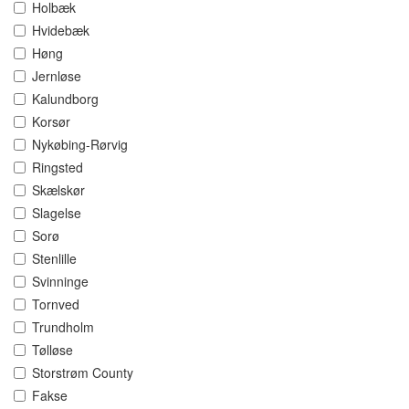
Holbæk
Hvidebæk
Høng
Jernløse
Kalundborg
Korsør
Nykøbing-Rørvig
Ringsted
Skælskør
Slagelse
Sorø
Stenlille
Svinninge
Tornved
Trundholm
Tølløse
Storstrøm County
Fakse