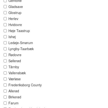
Gentofte
Gladsaxe
Glostrup
Herlev
Hvidovre
Høje Taastrup
Ishøj
Ledøje-Smørum
Lyngby-Taarbæk
Rødovre
Søllerød
Tårnby
Vallensbæk
Værløse
Frederiksborg County
Allerød
Birkerød
Farum