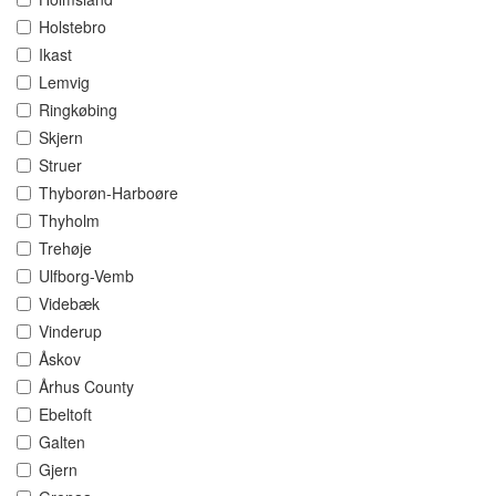
Holstebro
Ikast
Lemvig
Ringkøbing
Skjern
Struer
Thyborøn-Harboøre
Thyholm
Trehøje
Ulfborg-Vemb
Videbæk
Vinderup
Åskov
Århus County
Ebeltoft
Galten
Gjern