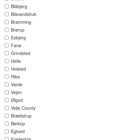
Blåbjerg
Blåvandshuk
Bramming
Brørup
Esbjerg
Fanø
Grindsted
Helle
Holsted
Ribe
Varde
Vejen
Ølgod
Vejle County
Brædstrup
Børkop
Egtved
Fredericia