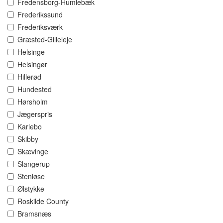
Fredensborg-Humlebæk
Frederikssund
Frederiksværk
Græsted-Gilleleje
Helsinge
Helsingør
Hillerød
Hundested
Hørsholm
Jægerspris
Karlebo
Skibby
Skævinge
Slangerup
Stenløse
Ølstykke
Roskilde County
Bramsnæs