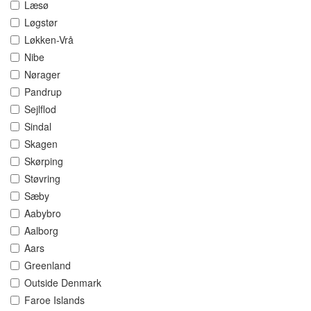
Læsø
Løgstør
Løkken-Vrå
Nibe
Nørager
Pandrup
Sejlflod
Sindal
Skagen
Skørping
Støvring
Sæby
Aabybro
Aalborg
Aars
Greenland
Outside Denmark
Faroe Islands