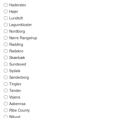
Haderslev
Højer
Lundtoft
Løgumkloster
Nordborg
Nørre Rangstrup
Rødding
Rødekro
Skærbæk
Sundeved
Sydals
Sønderborg
Tinglev
Tønder
Vojens
Aabenraa
Ribe County
Billund