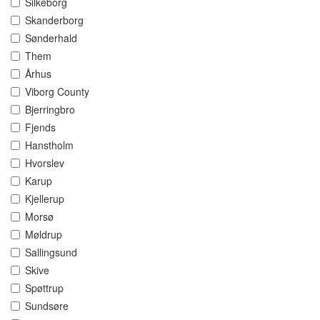
Silkeborg
Skanderborg
Sønderhald
Them
Århus
Viborg County
Bjerringbro
Fjends
Hanstholm
Hvorslev
Karup
Kjellerup
Morsø
Møldrup
Sallingsund
Skive
Spøttrup
Sundsøre