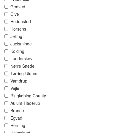
Gedved
Give
Hedensted
Horsens
Jelling
Juelsminde
Kolding
Lunderskov
Nørre Snede
Tørring-Uldum
Vamdrup
Vejle
Ringkøbing County
Aulum-Haderup
Brande
Egvad
Herning
Holmsland