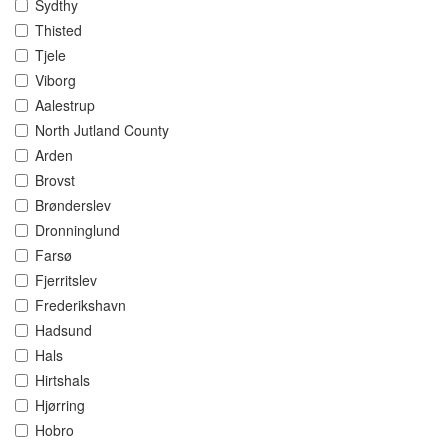
Sydthy
Thisted
Tjele
Viborg
Aalestrup
North Jutland County
Arden
Brovst
Brønderslev
Dronninglund
Farsø
Fjerritslev
Frederikshavn
Hadsund
Hals
Hirtshals
Hjørring
Hobro