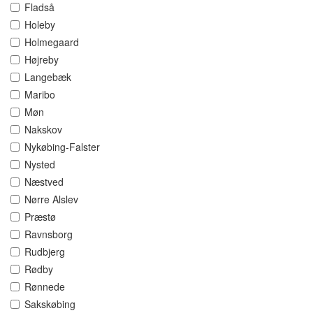
Fladså
Holeby
Holmegaard
Højreby
Langebæk
Maribo
Møn
Nakskov
Nykøbing-Falster
Nysted
Næstved
Nørre Alslev
Præstø
Ravnsborg
Rudbjerg
Rødby
Rønnede
Sakskøbing