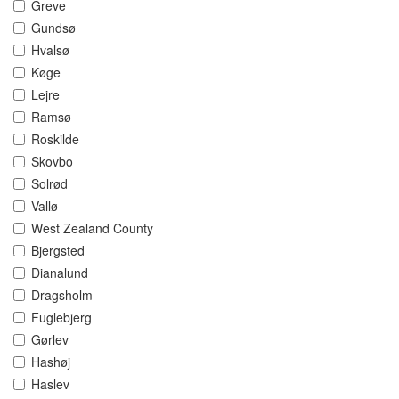
Greve
Gundsø
Hvalsø
Køge
Lejre
Ramsø
Roskilde
Skovbo
Solrød
Vallø
West Zealand County
Bjergsted
Dianalund
Dragsholm
Fuglebjerg
Gørlev
Hashøj
Haslev