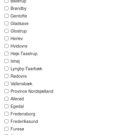
Ballerup
Brøndby
Gentofte
Gladsaxe
Glostrup
Herlev
Hvidovre
Høje-Taastrup
Ishøj
Lyngby-Taarbæk
Rødovre
Vallensbæk
Province Nordsjælland
Allerød
Egedal
Fredensborg
Frederikssund
Furesø