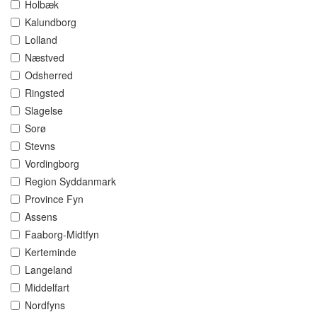
Holbæk
Kalundborg
Lolland
Næstved
Odsherred
Ringsted
Slagelse
Sorø
Stevns
Vordingborg
Region Syddanmark
Province Fyn
Assens
Faaborg-Midtfyn
Kerteminde
Langeland
Middelfart
Nordfyns