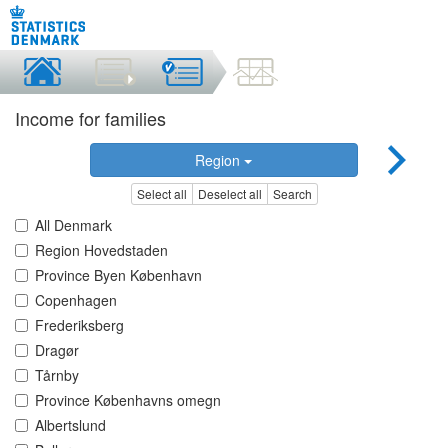
Income for families
Region
Select all
Deselect all
Search
All Denmark
Region Hovedstaden
Province Byen København
Copenhagen
Frederiksberg
Dragør
Tårnby
Province Københavns omegn
Albertslund