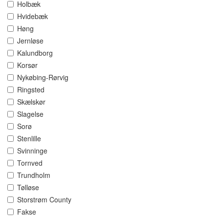
Holbæk
Hvidebæk
Høng
Jernløse
Kalundborg
Korsør
Nykøbing-Rørvig
Ringsted
Skælskør
Slagelse
Sorø
Stenlille
Svinninge
Tornved
Trundholm
Tølløse
Storstrøm County
Fakse