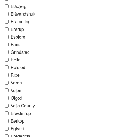
Blåbjerg
Blåvandshuk
Bramming
Brørup
Esbjerg
Fanø
Grindsted
Helle
Holsted
Ribe
Varde
Vejen
Ølgod
Vejle County
Brædstrup
Børkop
Egtved
Fredericia