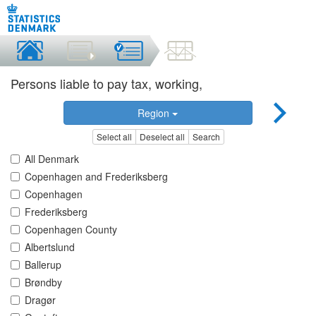
Persons liable to pay tax, working,
Region
Select all
Deselect all
Search
All Denmark
Copenhagen and Frederiksberg
Copenhagen
Frederiksberg
Copenhagen County
Albertslund
Ballerup
Brøndby
Dragør