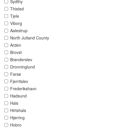
Sydthy
Thisted
Tjele
Viborg
Aalestrup
North Jutland County
Arden
Brovst
Brønderslev
Dronninglund
Farsø
Fjerritslev
Frederikshavn
Hadsund
Hals
Hirtshals
Hjørring
Hobro