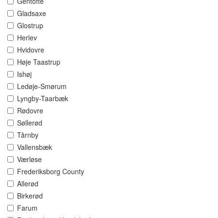
Gentofte
Gladsaxe
Glostrup
Herlev
Hvidovre
Høje Taastrup
Ishøj
Ledøje-Smørum
Lyngby-Taarbæk
Rødovre
Søllerød
Tårnby
Vallensbæk
Værløse
Frederiksborg County
Allerød
Birkerød
Farum