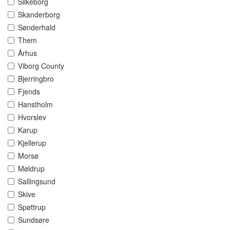
Silkeborg
Skanderborg
Sønderhald
Them
Århus
Viborg County
Bjerringbro
Fjends
Hanstholm
Hvorslev
Karup
Kjellerup
Morsø
Møldrup
Sallingsund
Skive
Spøttrup
Sundsøre