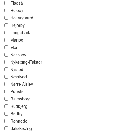
Fladså
Holeby
Holmegaard
Højreby
Langebæk
Maribo
Møn
Nakskov
Nykøbing-Falster
Nysted
Næstved
Nørre Alslev
Præstø
Ravnsborg
Rudbjerg
Rødby
Rønnede
Sakskøbing