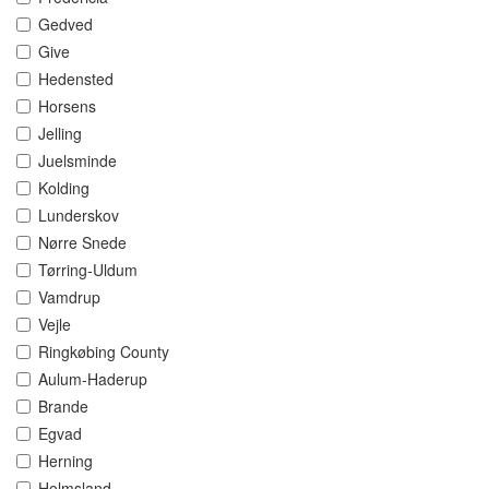
Gedved
Give
Hedensted
Horsens
Jelling
Juelsminde
Kolding
Lunderskov
Nørre Snede
Tørring-Uldum
Vamdrup
Vejle
Ringkøbing County
Aulum-Haderup
Brande
Egvad
Herning
Holmsland