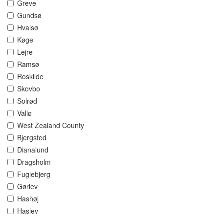
Greve
Gundsø
Hvalsø
Køge
Lejre
Ramsø
Roskilde
Skovbo
Solrød
Vallø
West Zealand County
Bjergsted
Dianalund
Dragsholm
Fuglebjerg
Gørlev
Hashøj
Haslev