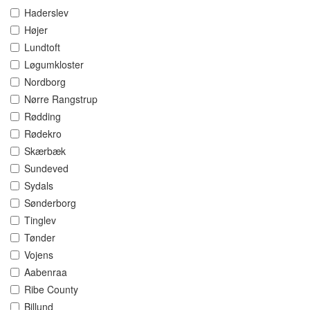
Haderslev
Højer
Lundtoft
Løgumkloster
Nordborg
Nørre Rangstrup
Rødding
Rødekro
Skærbæk
Sundeved
Sydals
Sønderborg
Tinglev
Tønder
Vojens
Aabenraa
Ribe County
Billund