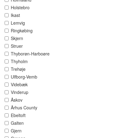
Holstebro
Ikast
Lemvig
Ringkøbing
Skjern
Struer
Thyborøn-Harboøre
Thyholm
Trehøje
Ulfborg-Vemb
Videbæk
Vinderup
Åskov
Århus County
Ebeltoft
Galten
Gjern