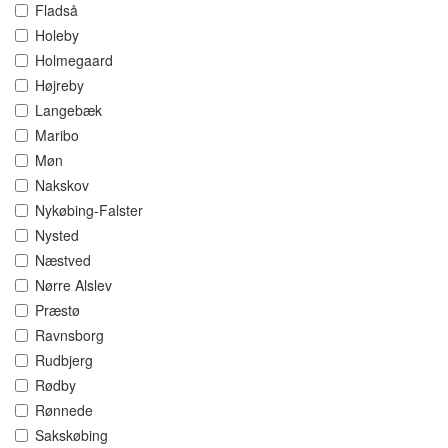
Fladså
Holeby
Holmegaard
Højreby
Langebæk
Maribo
Møn
Nakskov
Nykøbing-Falster
Nysted
Næstved
Nørre Alslev
Præstø
Ravnsborg
Rudbjerg
Rødby
Rønnede
Sakskøbing