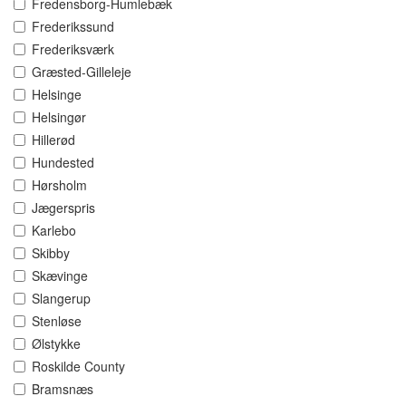
Fredensborg-Humlebæk
Frederikssund
Frederiksværk
Græsted-Gilleleje
Helsinge
Helsingør
Hillerød
Hundested
Hørsholm
Jægerspris
Karlebo
Skibby
Skævinge
Slangerup
Stenløse
Ølstykke
Roskilde County
Bramsnæs