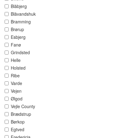
Blåbjerg
Blåvandshuk
Bramming
Brørup
Esbjerg
Fanø
Grindsted
Helle
Holsted
Ribe
Varde
Vejen
Ølgod
Vejle County
Brædstrup
Børkop
Egtved
Fredericia