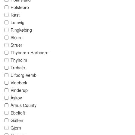
Holstebro
Ikast
Lemvig
Ringkøbing
Skjern
Struer
Thyborøn-Harboøre
Thyholm
Trehøje
Ulfborg-Vemb
Videbæk
Vinderup
Åskov
Århus County
Ebeltoft
Galten
Gjern