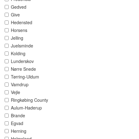
Gedved
Give
Hedensted
Horsens
Jelling
Juelsminde
Kolding
Lunderskov
Nørre Snede
Tørring-Uldum
Vamdrup
Vejle
Ringkøbing County
Aulum-Haderup
Brande
Egvad
Herning
Holmsland