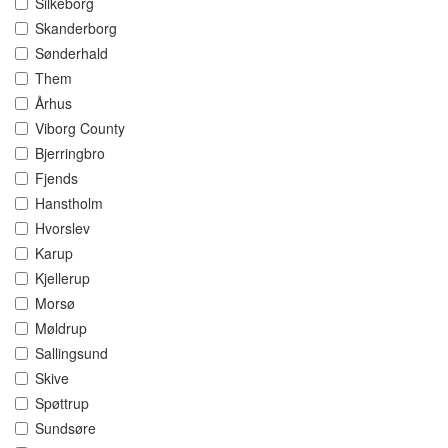
Silkeborg
Skanderborg
Sønderhald
Them
Århus
Viborg County
Bjerringbro
Fjends
Hanstholm
Hvorslev
Karup
Kjellerup
Morsø
Møldrup
Sallingsund
Skive
Spøttrup
Sundsøre