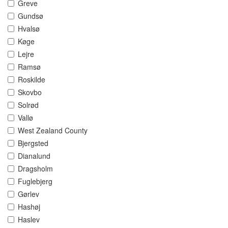
Greve
Gundsø
Hvalsø
Køge
Lejre
Ramsø
Roskilde
Skovbo
Solrød
Vallø
West Zealand County
Bjergsted
Dianalund
Dragsholm
Fuglebjerg
Gørlev
Hashøj
Haslev