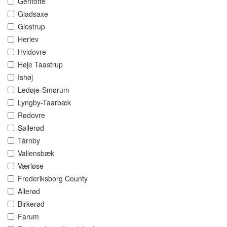
Gentofte
Gladsaxe
Glostrup
Herlev
Hvidovre
Høje Taastrup
Ishøj
Ledøje-Smørum
Lyngby-Taarbæk
Rødovre
Søllerød
Tårnby
Vallensbæk
Værløse
Frederiksborg County
Allerød
Birkerød
Farum