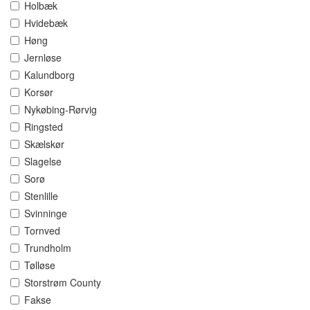
Holbæk
Hvidebæk
Høng
Jernløse
Kalundborg
Korsør
Nykøbing-Rørvig
Ringsted
Skælskør
Slagelse
Sorø
Stenlille
Svinninge
Tornved
Trundholm
Tølløse
Storstrøm County
Fakse