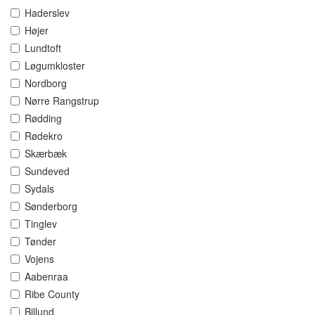
Haderslev
Højer
Lundtoft
Løgumkloster
Nordborg
Nørre Rangstrup
Rødding
Rødekro
Skærbæk
Sundeved
Sydals
Sønderborg
Tinglev
Tønder
Vojens
Aabenraa
Ribe County
Billund