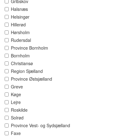
Gribskov
Halsnæs
Helsingør
Hillerød
Hørsholm
Rudersdal
Province Bornholm
Bornholm
Christiansø
Region Sjælland
Province Østsjælland
Greve
Køge
Lejre
Roskilde
Solrød
Province Vest- og Sydsjælland
Faxe