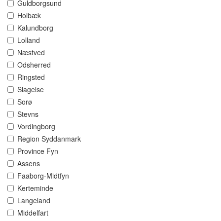
Guldborgsund
Holbæk
Kalundborg
Lolland
Næstved
Odsherred
Ringsted
Slagelse
Sorø
Stevns
Vordingborg
Region Syddanmark
Province Fyn
Assens
Faaborg-Midtfyn
Kerteminde
Langeland
Middelfart