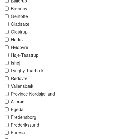
Ballerup
Brøndby
Gentofte
Gladsaxe
Glostrup
Herlev
Hvidovre
Høje-Taastrup
Ishøj
Lyngby-Taarbæk
Rødovre
Vallensbæk
Province Nordsjælland
Allerød
Egedal
Fredensborg
Frederikssund
Furesø