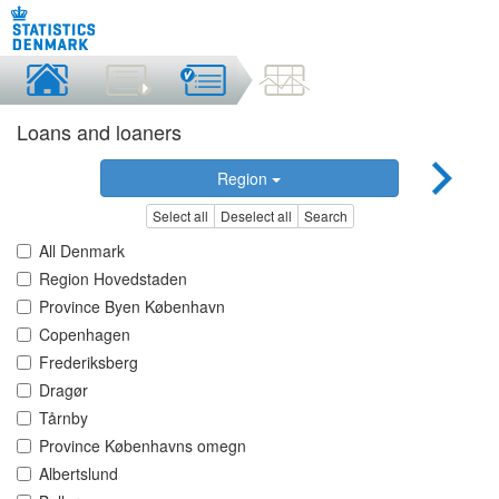
Loans and loaners
Region
Select all
Deselect all
Search
All Denmark
Region Hovedstaden
Province Byen København
Copenhagen
Frederiksberg
Dragør
Tårnby
Province Københavns omegn
Albertslund