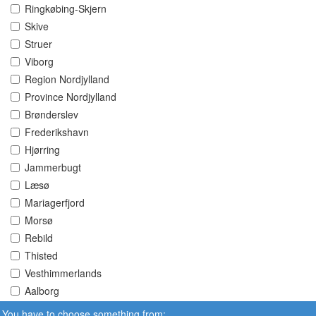
Ringkøbing-Skjern
Skive
Struer
Viborg
Region Nordjylland
Province Nordjylland
Brønderslev
Frederikshavn
Hjørring
Jammerbugt
Læsø
Mariagerfjord
Morsø
Rebild
Thisted
Vesthimmerlands
Aalborg
You have to choose something from: