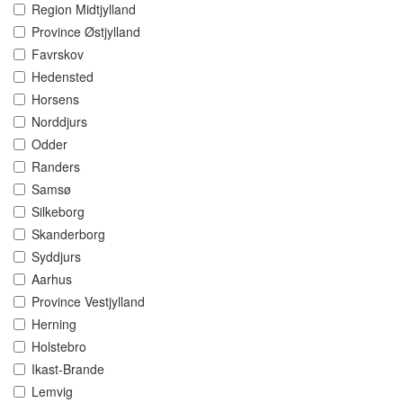
Region Midtjylland
Province Østjylland
Favrskov
Hedensted
Horsens
Norddjurs
Odder
Randers
Samsø
Silkeborg
Skanderborg
Syddjurs
Aarhus
Province Vestjylland
Herning
Holstebro
Ikast-Brande
Lemvig