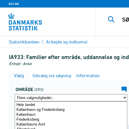
DST.DK
Statistikbanken
Arbejde og indkomst
IA933:
Familier efter område, uddannelse og i
Enhed : Antal
Vælg
Udvælg via søgning
Information
OMRÅDE
(293)