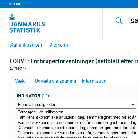
DST.DK
Statistikbanken
Økonomi
FORV1:
Forbrugerforventninger (nettotal) efter i
Enhed : -
Vælg
Udvælg via søgning
Information
INDIKATOR
(13)