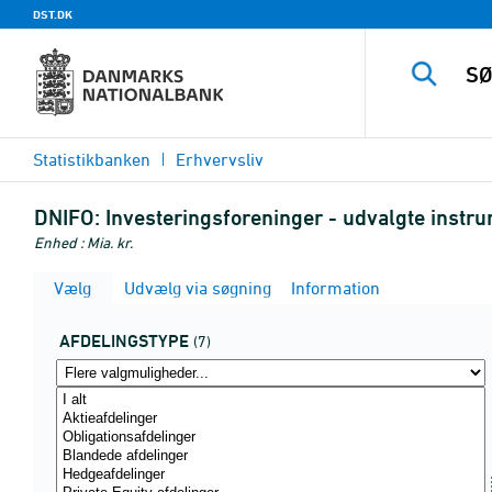
DST.DK
Statistikbanken
Erhvervsliv
DNIFO:
Investeringsforeninger - udvalgte instru
Enhed : Mia. kr.
Vælg
Udvælg via søgning
Information
AFDELINGSTYPE
(7)