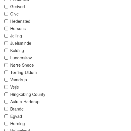
Gedved
Give
Hedensted
Horsens
Jelling
Juelsminde
Kolding
Lunderskov
Nørre Snede
Tørring-Uldum
Vamdrup
Vejle
Ringkøbing County
Aulum-Haderup
Brande
Egvad
Herning
Holmsland