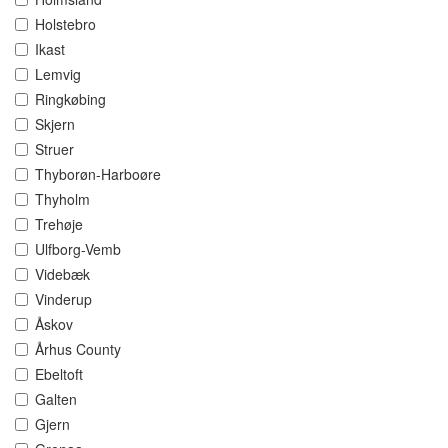
Holstebro
Ikast
Lemvig
Ringkøbing
Skjern
Struer
Thyborøn-Harboøre
Thyholm
Trehøje
Ulfborg-Vemb
Videbæk
Vinderup
Åskov
Århus County
Ebeltoft
Galten
Gjern