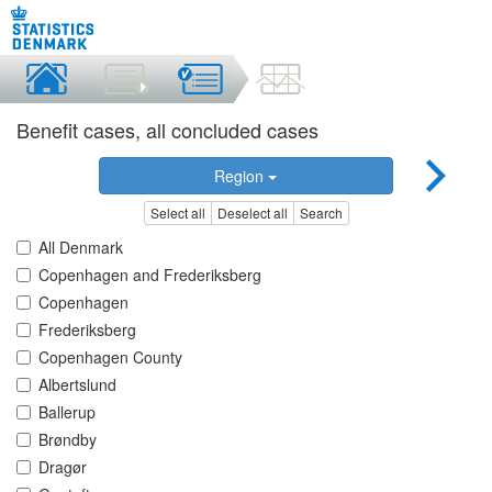
Benefit cases, all concluded cases
Region
Select all
Deselect all
Search
All Denmark
Copenhagen and Frederiksberg
Copenhagen
Frederiksberg
Copenhagen County
Albertslund
Ballerup
Brøndby
Dragør