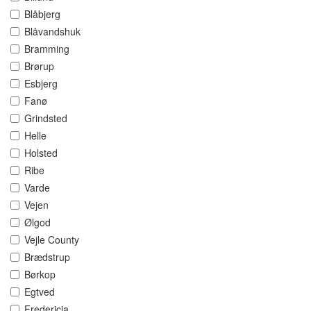
Blåbjerg
Blåvandshuk
Bramming
Brørup
Esbjerg
Fanø
Grindsted
Helle
Holsted
Ribe
Varde
Vejen
Ølgod
Vejle County
Brædstrup
Børkop
Egtved
Fredericia