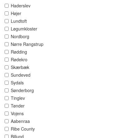
Haderslev
Højer
Lundtoft
Løgumkloster
Nordborg
Nørre Rangstrup
Rødding
Rødekro
Skærbæk
Sundeved
Sydals
Sønderborg
Tinglev
Tønder
Vojens
Aabenraa
Ribe County
Billund