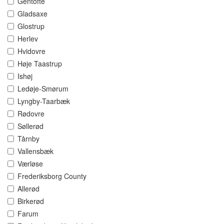
Gentofte
Gladsaxe
Glostrup
Herlev
Hvidovre
Høje Taastrup
Ishøj
Ledøje-Smørum
Lyngby-Taarbæk
Rødovre
Søllerød
Tårnby
Vallensbæk
Værløse
Frederiksborg County
Allerød
Birkerød
Farum