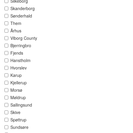
Silkeborg
Skanderborg
Sønderhald
Them
Århus
Viborg County
Bjerringbro
Fjends
Hanstholm
Hvorslev
Karup
Kjellerup
Morsø
Møldrup
Sallingsund
Skive
Spøttrup
Sundsøre