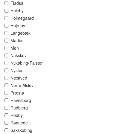
Fladså
Holeby
Holmegaard
Højreby
Langebæk
Maribo
Møn
Nakskov
Nykøbing-Falster
Nysted
Næstved
Nørre Alslev
Præstø
Ravnsborg
Rudbjerg
Rødby
Rønnede
Sakskøbing