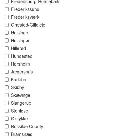
Fredensborg-Humlebæk
Frederikssund
Frederiksværk
Græsted-Gilleleje
Helsinge
Helsingør
Hillerød
Hundested
Hørsholm
Jægerspris
Karlebo
Skibby
Skævinge
Slangerup
Stenløse
Ølstykke
Roskilde County
Bramsnæs