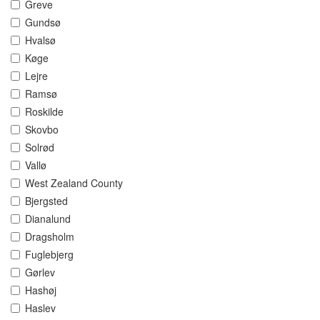
Greve
Gundsø
Hvalsø
Køge
Lejre
Ramsø
Roskilde
Skovbo
Solrød
Vallø
West Zealand County
Bjergsted
Dianalund
Dragsholm
Fuglebjerg
Gørlev
Hashøj
Haslev