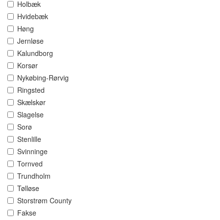
Holbæk
Hvidebæk
Høng
Jernløse
Kalundborg
Korsør
Nykøbing-Rørvig
Ringsted
Skælskør
Slagelse
Sorø
Stenlille
Svinninge
Tornved
Trundholm
Tølløse
Storstrøm County
Fakse