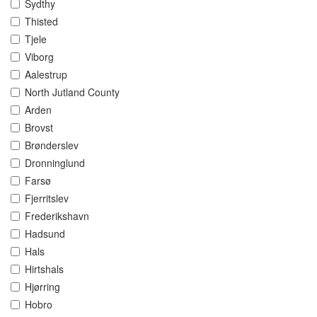
Sydthy
Thisted
Tjele
Viborg
Aalestrup
North Jutland County
Arden
Brovst
Brønderslev
Dronninglund
Farsø
Fjerritslev
Frederikshavn
Hadsund
Hals
Hirtshals
Hjørring
Hobro