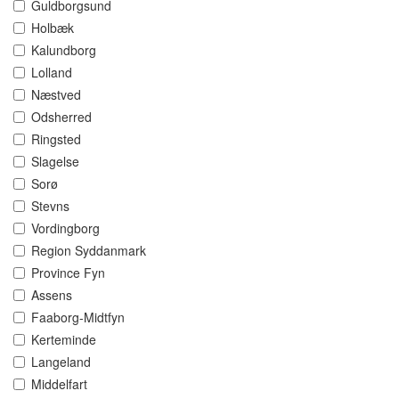
Guldborgsund
Holbæk
Kalundborg
Lolland
Næstved
Odsherred
Ringsted
Slagelse
Sorø
Stevns
Vordingborg
Region Syddanmark
Province Fyn
Assens
Faaborg-Midtfyn
Kerteminde
Langeland
Middelfart