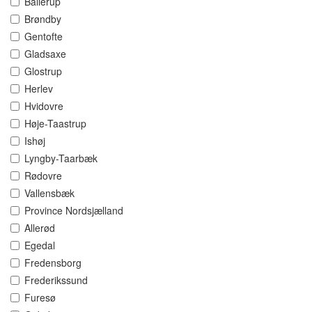
Ballerup
Brøndby
Gentofte
Gladsaxe
Glostrup
Herlev
Hvidovre
Høje-Taastrup
Ishøj
Lyngby-Taarbæk
Rødovre
Vallensbæk
Province Nordsjælland
Allerød
Egedal
Fredensborg
Frederikssund
Furesø