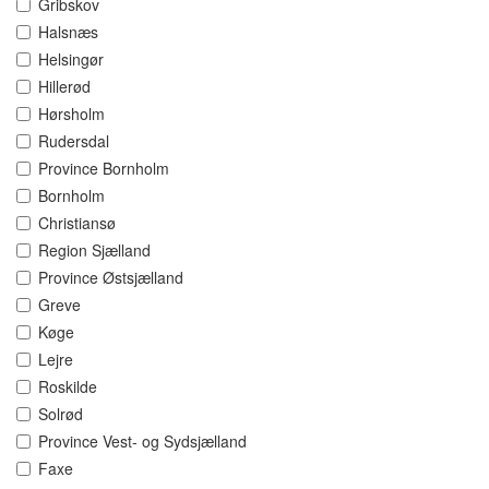
Gribskov
Halsnæs
Helsingør
Hillerød
Hørsholm
Rudersdal
Province Bornholm
Bornholm
Christiansø
Region Sjælland
Province Østsjælland
Greve
Køge
Lejre
Roskilde
Solrød
Province Vest- og Sydsjælland
Faxe