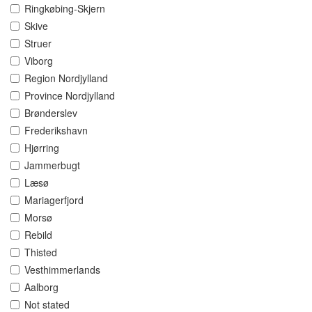
Ringkøbing-Skjern
Skive
Struer
Viborg
Region Nordjylland
Province Nordjylland
Brønderslev
Frederikshavn
Hjørring
Jammerbugt
Læsø
Mariagerfjord
Morsø
Rebild
Thisted
Vesthimmerlands
Aalborg
Not stated