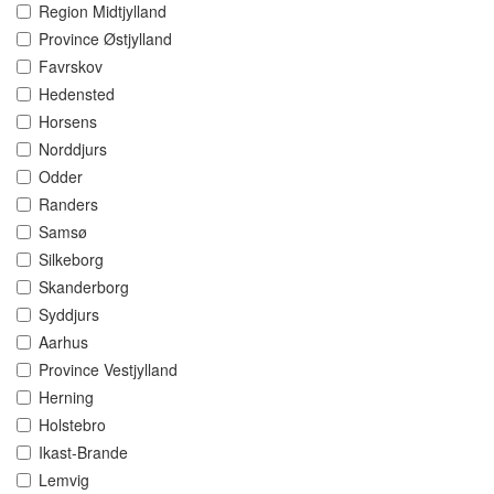
Region Midtjylland
Province Østjylland
Favrskov
Hedensted
Horsens
Norddjurs
Odder
Randers
Samsø
Silkeborg
Skanderborg
Syddjurs
Aarhus
Province Vestjylland
Herning
Holstebro
Ikast-Brande
Lemvig