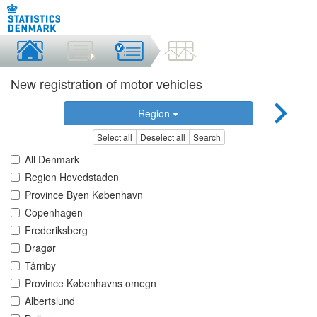
New registration of motor vehicles
Region
Select all
Deselect all
Search
All Denmark
Region Hovedstaden
Province Byen København
Copenhagen
Frederiksberg
Dragør
Tårnby
Province Københavns omegn
Albertslund