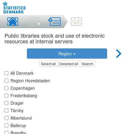
Public libraries stock and use of electronic
resources at internal servers
Region
Select all
Deselect all
Search
All Denmark
Region Hovedstaden
Copenhagen
Frederiksberg
Dragør
Tårnby
Albertslund
Ballerup
Brøndby