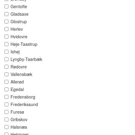
Gentofte
Gladsaxe
Glostrup
Herlev
Hvidovre
Høje-Taastrup
Ishøj
Lyngby-Taarbæk
Rødovre
Vallensbæk
Allerød
Egedal
Fredensborg
Frederikssund
Furesø
Gribskov
Halsnæs
Helsingør