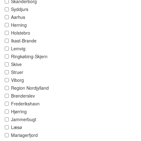
Skanderborg
Syddjurs
Aarhus
Herning
Holstebro
Ikast-Brande
Lemvig
Ringkøbing-Skjern
Skive
Struer
Viborg
Region Nordjylland
Brønderslev
Frederikshavn
Hjørring
Jammerbugt
Læsø
Mariagerfjord