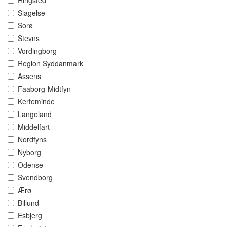
Ringsted
Slagelse
Sorø
Stevns
Vordingborg
Region Syddanmark
Assens
Faaborg-Midtfyn
Kerteminde
Langeland
Middelfart
Nordfyns
Nyborg
Odense
Svendborg
Ærø
Billund
Esbjerg