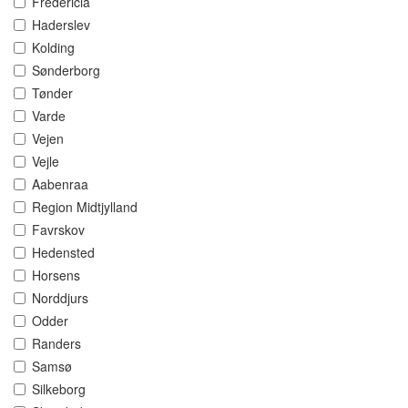
Fredericia
Haderslev
Kolding
Sønderborg
Tønder
Varde
Vejen
Vejle
Aabenraa
Region Midtjylland
Favrskov
Hedensted
Horsens
Norddjurs
Odder
Randers
Samsø
Silkeborg