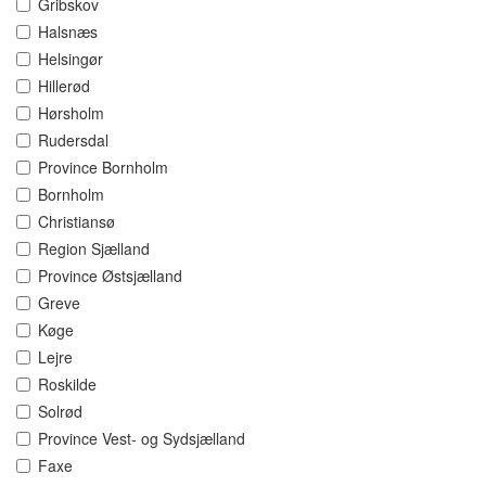
Gribskov
Halsnæs
Helsingør
Hillerød
Hørsholm
Rudersdal
Province Bornholm
Bornholm
Christiansø
Region Sjælland
Province Østsjælland
Greve
Køge
Lejre
Roskilde
Solrød
Province Vest- og Sydsjælland
Faxe