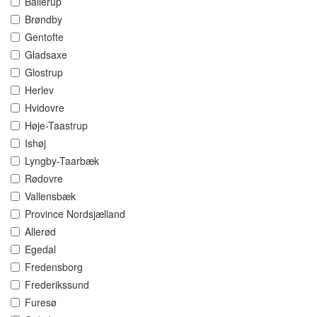
Ballerup
Brøndby
Gentofte
Gladsaxe
Glostrup
Herlev
Hvidovre
Høje-Taastrup
Ishøj
Lyngby-Taarbæk
Rødovre
Vallensbæk
Province Nordsjælland
Allerød
Egedal
Fredensborg
Frederikssund
Furesø