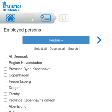
Employed persons
Region
Select all
Deselect all
Search
All Denmark
Region Hovedstaden
Province Byen København
Copenhagen
Frederiksberg
Dragør
Tårnby
Province Københavns omegn
Albertslund