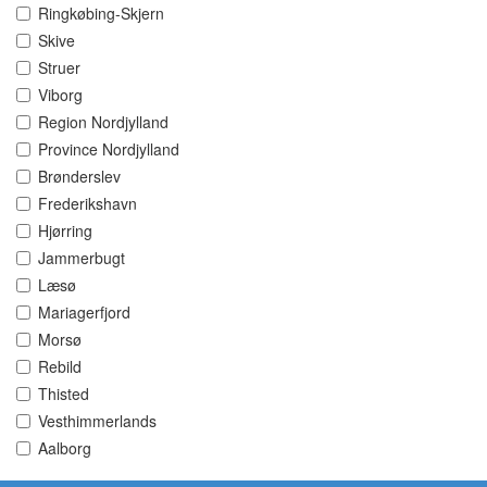
Ringkøbing-Skjern
Skive
Struer
Viborg
Region Nordjylland
Province Nordjylland
Brønderslev
Frederikshavn
Hjørring
Jammerbugt
Læsø
Mariagerfjord
Morsø
Rebild
Thisted
Vesthimmerlands
Aalborg