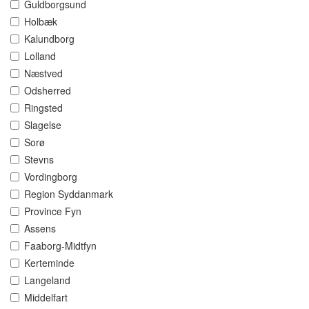
Guldborgsund
Holbæk
Kalundborg
Lolland
Næstved
Odsherred
Ringsted
Slagelse
Sorø
Stevns
Vordingborg
Region Syddanmark
Province Fyn
Assens
Faaborg-Midtfyn
Kerteminde
Langeland
Middelfart