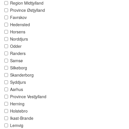
Region Midtjylland
Province Østjylland
Favrskov
Hedensted
Horsens
Norddjurs
Odder
Randers
Samsø
Silkeborg
Skanderborg
Syddjurs
Aarhus
Province Vestjylland
Herning
Holstebro
Ikast-Brande
Lemvig