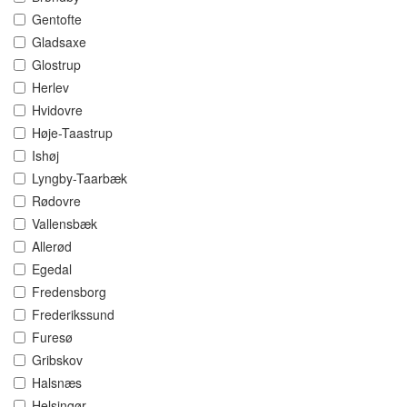
Gentofte
Gladsaxe
Glostrup
Herlev
Hvidovre
Høje-Taastrup
Ishøj
Lyngby-Taarbæk
Rødovre
Vallensbæk
Allerød
Egedal
Fredensborg
Frederikssund
Furesø
Gribskov
Halsnæs
Helsingør