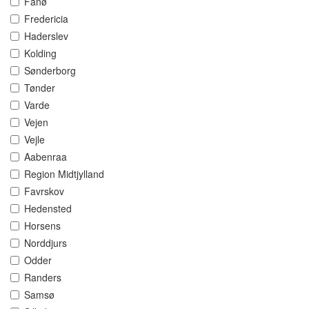
Fanø
Fredericia
Haderslev
Kolding
Sønderborg
Tønder
Varde
Vejen
Vejle
Aabenraa
Region Midtjylland
Favrskov
Hedensted
Horsens
Norddjurs
Odder
Randers
Samsø