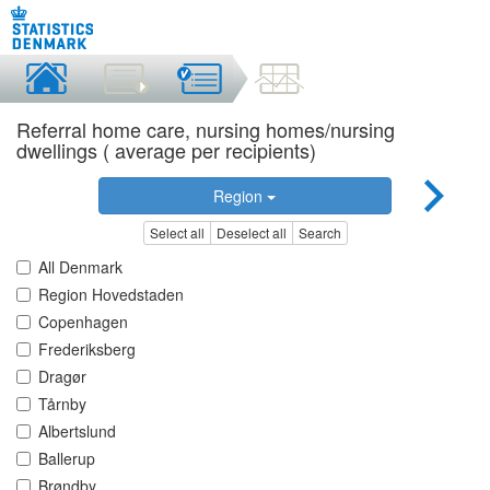
Referral home care, nursing homes/nursing
dwellings ( average per recipients)
Region
Select all
Deselect all
Search
All Denmark
Region Hovedstaden
Copenhagen
Frederiksberg
Dragør
Tårnby
Albertslund
Ballerup
Brøndby