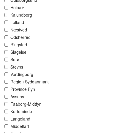
Guldborgsund
Holbæk
Kalundborg
Lolland
Næstved
Odsherred
Ringsted
Slagelse
Sorø
Stevns
Vordingborg
Region Syddanmark
Province Fyn
Assens
Faaborg-Midtfyn
Kerteminde
Langeland
Middelfart