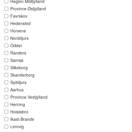
Region Midtjylland
Province Østjylland
Favrskov
Hedensted
Horsens
Norddjurs
Odder
Randers
Samsø
Silkeborg
Skanderborg
Syddjurs
Aarhus
Province Vestjylland
Herning
Holstebro
Ikast-Brande
Lemvig