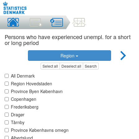
Persons who have experienced unempl. for a short
or long period
Region
Select all
Deselect all
Search
All Denmark
Region Hovedstaden
Province Byen København
Copenhagen
Frederiksberg
Dragør
Tårnby
Province Københavns omegn
Albertslund