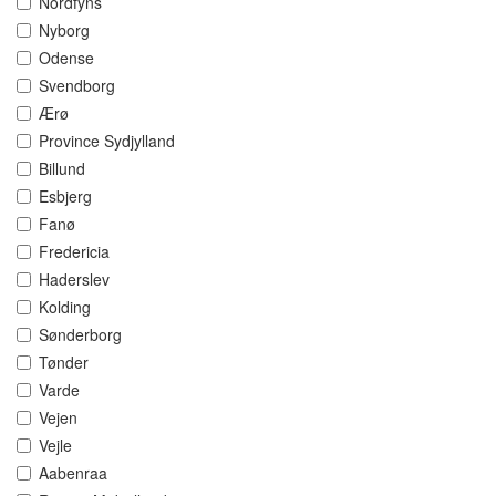
Nordfyns
Nyborg
Odense
Svendborg
Ærø
Province Sydjylland
Billund
Esbjerg
Fanø
Fredericia
Haderslev
Kolding
Sønderborg
Tønder
Varde
Vejen
Vejle
Aabenraa