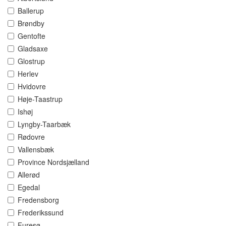
Ballerup
Brøndby
Gentofte
Gladsaxe
Glostrup
Herlev
Hvidovre
Høje-Taastrup
Ishøj
Lyngby-Taarbæk
Rødovre
Vallensbæk
Province Nordsjælland
Allerød
Egedal
Fredensborg
Frederikssund
Furesø