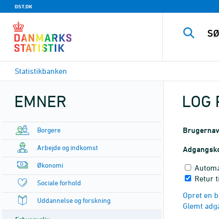
DST.DK
Statistikbanken
EMNER
LOG 
Borgere
Brugerna
Arbejde og indkomst
Adgangsk
Økonomi
Automa
Retur t
Sociale forhold
Opret en b
Uddannelse og forskning
Glemt adg