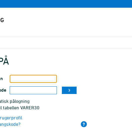
PÅ
vn
ode
tisk pålogning
il tabellen VARER30
rugerprofil
angskode?