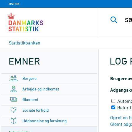
DST.DK
Statistikbanken
EMNER
LOG 
Borgere
Brugerna
Arbejde og indkomst
Adgangsk
Økonomi
Automa
Retur t
Sociale forhold
Opret en b
Uddannelse og forskning
Glemt adg