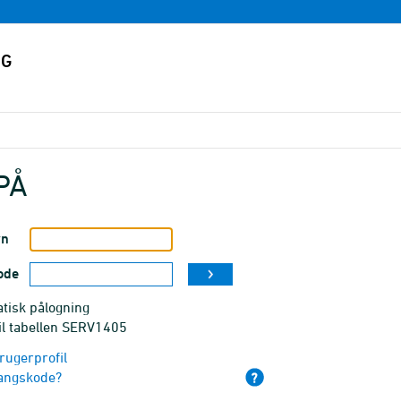
PÅ
vn
ode
tisk pålogning
il tabellen SERV1405
rugerprofil
angskode?