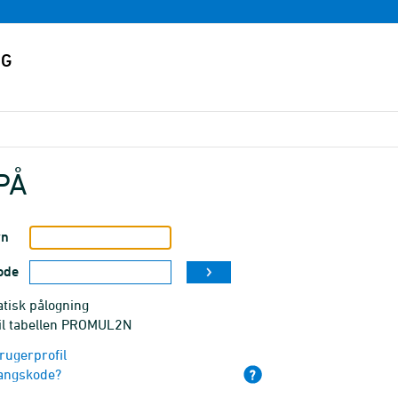
PÅ
vn
ode
tisk pålogning
til tabellen PROMUL2N
rugerprofil
angskode?