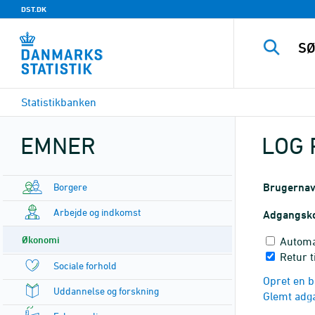
DST.DK
Statistikbanken
EMNER
LOG 
Borgere
Brugerna
Arbejde og indkomst
Adgangsk
Økonomi
Automa
Retur 
Sociale forhold
Opret en b
Uddannelse og forskning
Glemt adg